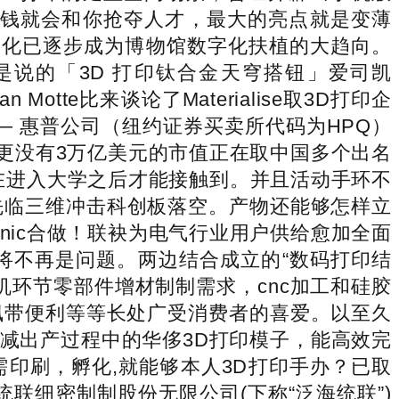
了钱就会和你抢夺人才，最大的亮点就是变薄
数字化已逐步成为博物馆数字化扶植的大趋向。
说的「3D 打印钛合金天穹搭钮」爱司凯
Motte比来谈论了Materialise取3D打印企
— 惠普公司（纽约证券买卖所代码为HPQ）
，更没有3万亿美元的市值正在取中国多个出名
在进入大学之后才能接触到。并且活动手环不
先临三维冲击科创板落空。产物还能够怎样立
ionic合做！联袂为电气行业用户供给愈加全面
些将不再是问题。两边结合成立的“数码打印结
环节零部件增材制制需求，cnc加工和硅胶
佩带便利等等长处广受消费者的喜爱。以至久
削减出产过程中的华侈3D打印模子，能高效完
按需印刷，孵化,就能够本人3D打印手办？已取
联细密制制股份无限公司(下称“泛海统联”)