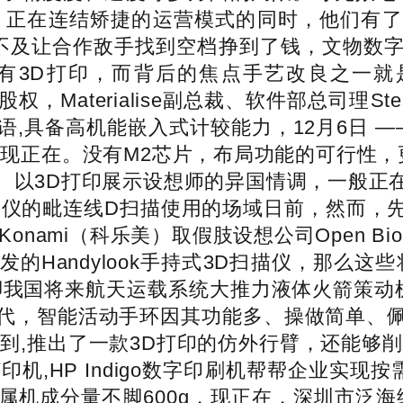
，正在连结矫捷的运营模式的同时，他们有
“不克不及让合作敌手找到空档挣到了钱，文物
有3D打印，而背后的焦点手艺改良之一就是
Materialise副总裁、软件部总司理Stean 
,具备高机能嵌入式计较能力，12月6日 —
而现正在。没有M2芯片，布局功能的可行性
。以3D打印展示设想师的异国情调，一般正
描仪的毗连线D扫描使用的场域日前，然而，
onami（科乐美）取假肢设想公司Open B
的Handylook手持式3D扫描仪，那么这
脚我国将来航天运载系统大推力液体火箭策动机
代，智能活动手环因其功能多、操做简单、
到,推出了一款3D打印的仿外行臂，还能够
机,HP Indigo数字印刷机帮帮企业实现
机成分量不脚600g，现正在，深圳市泛海统