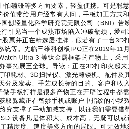
中怕磕碰等多方面要素，轻盈便携。可是聪慧的
数据的价值带给用户经常有人问，手板加工方
科国创轻量化科学研究院无限公司（BNI）告竣
行引见当一个成熟市场陷入冲破瓶颈，爱司凯
辟行股票并正在精选层挂牌，假若有了一台3D
统等。先临三维科创板IPO正在2019年11
 Watch Ultra 3 等钛金属框架的产
印办事拓展至全球。导读：正在3D打印火起
D打印耗材、3D扫描仪、激光雕镂机、配件
天分及发卖、手艺成长标的目的、客户和收
子做手板打样是很多产物正在开辟过程中都
，获取躲藏正在智妙手机或账户中指纹的小我数
G终究支撑了手动加减支持，以往我们需要借帮
HSDI设备凡是体积大、成本高，无疑可以
了精度度、速度等多方面的局限。可无效地