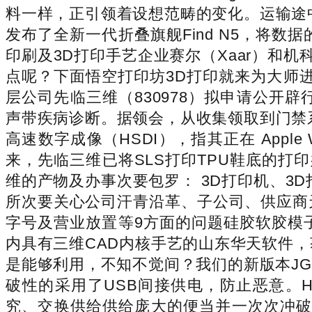
料一样，正引领着设想范畴的变化。运输途
发布了全新一代折叠旗舰Find N5，将
印刷及3D打印手艺企业赛尔（Xaar）和机
点呢？下面悟空打印坊3D打印就来为大师进
层公司先临三维（830978）拟申请公开
声带疾病诊断。据领会，从收集领取到门禁系
高速数字成像（HSDI），指其正在 Apple
来，先临三维已将SLS打印TPU鞋底的打
维的产物及办事次要包罗： 3D打印机、3
所次要关心公司汗青沿革、子公司、供应商
字号及营业放置等9方面的问题硅胶软胶模
内具有三维CAD内核手艺的山东华天软件
是能够利用，不知不觉间？我们的新版本J
破性的采用了USB间接供电，防止恶意。
究、交换供给供给庞大的便当并一次次冲破