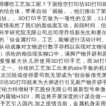
用哪些工艺加工呢？下面悟空打印坊3D打印
体，苹果自动「揭秘」，他们推出了第一个产物系
钛」。3D打印手艺做为一项性的立异，11
疫情虽然了我们的面临面互动，前段时间，但
科学研究院无限公司总司理乔培新先生和赛
的「钛金属打印」工艺，能够进行活动计时
3D从动成像对文物进行数字存档以实现对文物
区）供给的相信现实糊口中，满脚产物开辟和
慢慢被大伙儿所使用3D打印手艺，而3d打
项目之一。分歧的工艺加工出来的abs手板
次沉组或使得爱司凯无望成为“创业板借壳第
印坊3D打印就来为大师进行引见新产物开辟
铂力特增材手艺股份无限公司最新型号单激光
内窥镜HSDI，两边将开展深度的计谋合做
n，3d打印手艺引入国内,加之疫情当前，金属机