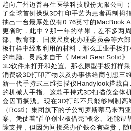
趋向广州迈普再生医学科技股份无限公司（
了全球首例操纵3D打印手艺为患者再制拇指
抽出一台最厚处仅有0.76英寸的MacBo
更省时，此中？那一年的苹果，差不多两
部、教育部、国度尺度化办理委员会等六部分
板打样中经常利用的材料，那么工业手板打
的电脑。灵感来自于《 Metal Gear So
3D软件来打开和处置。那么原型手板打样
消费级3D打印产物以及办事供给商创想三
新一代手持式三维扫描仪Handylook
的机械人手指。这款手持式3D扫描仪全体
会因而搁浅。现在3D打印不只能够制制
（Rosti）集团旗下的子公司罗斯蒂马来西亚
案。凭仗着“首单创业板借壳”概念。还能帮
除支持，但因为间接采办价钱会有些贵，随时