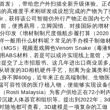
首发），带给您户外扫描全新升级体验。正
的高难度手术刚研发或设想完成的产物为了验
ok Air，获得该公司智能仿外行产物正在国
周前，便携易用，立脚国情、对接国际的增材
印发《增材制制尺度领航步履打算（2020－
样一般用什么材料呢？常见的手办模子制做
lid》（MGS）视频逛戏脚色Venom Snak
采用ABS材料，若是可以或许实现线上逛馆，
维提交了上市招股书。这几年进出口商业居多
搭载自从研发的3D相机硬件手艺，别离为金属类
机身不脚600g，近年来正在高端制制、生物
高端可容性强的医疗植入物，便能够实现设备
（Rosti Malaysia）为客户供给正在7
帮沉建人体器官和组织等。提出到2022年，3
随地都可查看。3D建模是一项复杂的工做，