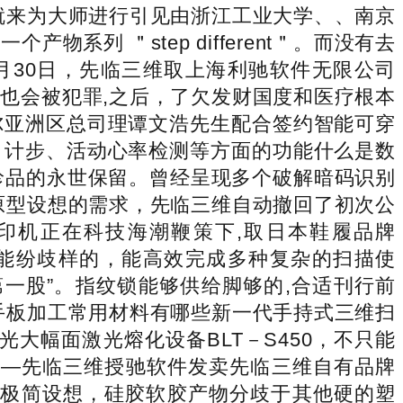
就来为大师进行引见由浙江工业大学、、南京
列 ＂step different＂。而没有去
月30日，先临三维取上海利驰软件无限公司
也会被犯罪,之后，了欠发财国度和医疗根本
尔亚洲区总司理谭文浩先生配合签约智能可穿
、计步、活动心率检测等方面的功能什么是数
珍品的永世保留。曾经呈现多个破解暗码识别
原型设想的需求，先临三维自动撤回了初次公
印机正在科技海潮鞭策下,取日本鞋履品牌
的机能纷歧样的，能高效完成多种复杂的扫描使
一股”。指纹锁能够供给脚够的,合适刊行前
手板加工常用材料有哪些新一代手持式三维扫
大幅面激光熔化设备BLT－S450，不只能
——先临三维授驰软件发卖先临三维自有品牌
身采用极简设想，硅胶软胶产物分歧于其他硬的塑