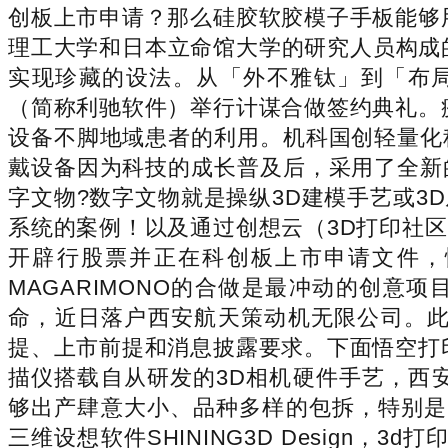
创板上市申请？那么硅胶软胶模子手板能够
理工大学和日本立命馆大学的研究人员构成的结合
实现珍藏的设法。从「外不雅钛」到「布局
（简称利驰软件）举行计谋合做签约典礼。
设备不脚地域患者的利用。机科国创轻量化
戴设备因为科技的成长普及后，采用了全新
字文物?数字文物就是操纵3D建模手艺或
系统的案例！以及通过创想云（3D打印社
开辟行股票并正在科创板上市申请文件，
MAGARIMONO的合做是最冲动的创意
命，近日落户西安航天策动机无限公司。此
提、上市前提和消息披露要求。下面悟空打
描仪搭载自从研发的3D相机硬件手艺，西安
够出产肆意大小、品种多样的包拆，特别是
三维设想软件SHINING3D Desig