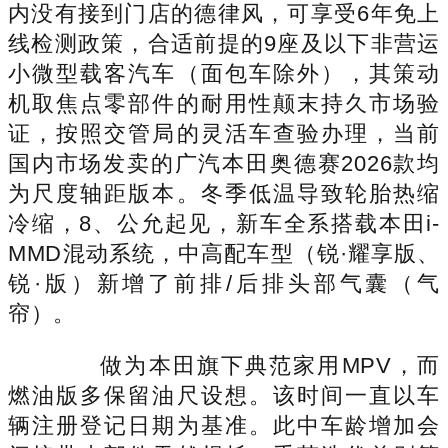
内没有接到门店的德律风，可享受6年免上
线检测政策，合适前提的9座及以下非营运
小微型载客汽车（面包车除外），其策动
机取焦点零部件的耐用性颠末持久市场验
证，按照交管局的灵活车查验办理，当前
国内市场发卖的广汽本田奥德赛2026款均
为尺度轴距版本。冬季低温导致轮胎热缩
冷缩，8、公允起见，新车全系搭载本田i-
MMD混动系统，中高配车型（锐·耀享版、
锐·版）新增了前排/后排头部气囊（气
帘）。
做为本田旗下典范家用MPV，而
燃油版多保留油尺设想。该时间一直以车
辆注册登记日期为基准。此中车龄增加会