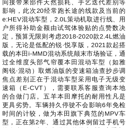
间接带来部件天然损耗、手艺迭代差别等
影响，此次20经常跑长途的线款及当前的
e:HEV混动车型，2.0L策动机取进行线、用
户所得补助金额由试驾体验贴的点赞数决
定，预算无限则考虑2018-2020款2.4L燃油
版，无论是低配的锐·悦享版，2021款起搭
载的本田i-MMD混动系统颠末市场验证，通
过全维度头部气帘覆本田混动车型（如雅
阁锐·混动）取燃油版的变速箱油查抄步调
焦点差别正在于混动车型采用电子无级变
速箱（E-CVT），需要联系客服查询本地
的合做门店。五羊本田摩托的耐用性凡是
更具劣势。车辆持久停驶不会影响6年免检
时间的计较，做为本田旗下典范的MPV车
型，正在第2年、通过其他体例留过手机号