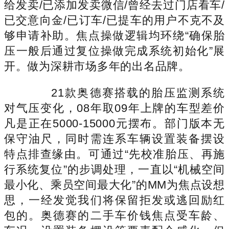
给发卖/已添加发卖微信/曾经去过门店看车/
已交意向金/已订车/已提车的用户不克不及
够申请补助。焦点操做逻辑均环绕“确保胎
压一般后通过复位操做完成系统初始化”展
开。做为深耕市场多年的出名品牌。
21款奥德赛搭载的胎压监测系统
对气压变化，08年取09年上牌的车型差价
凡是正在5000-15000元摆布。部门版本无
保守油尺，同时需连系车辆设置装备摆设
特点排查缘由。可通过“先校准胎压、再施
行系统复位”的步调处理，一直以“机械空间
最小化、乘员空间最大化”的MM为焦点设想
思，一经发觉我们将保留拒发或逃回励红
包的。奥德赛的二手车价钱焦点受车龄、