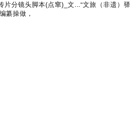
分镜头脚本(点窜)_文...“文旅（非遗）驿
等编纂操做，