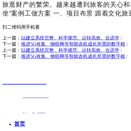
旅逛财产的繁荣。越来越遭到旅客的关心和喜爱
坐”案例工做方案 一、项目布景 跟着文化
扫二维码用手机看
上一篇：
以建立系统完整、科学规范、运转高效、合适学
:
下一篇：
推进5G收集、物联网等智能农机成长所需的数字根
:
上一篇：
以建立系统完整、科学规范、运转高效、合适学
:
下一篇：
推进5G收集、物联网等智能农机成长所需的数字根
:
销售热线
0523-87590811
联系电话：
0523-87590811
传真号码：0523-87686463
邮箱地址：
nj@jsnj.com
首页