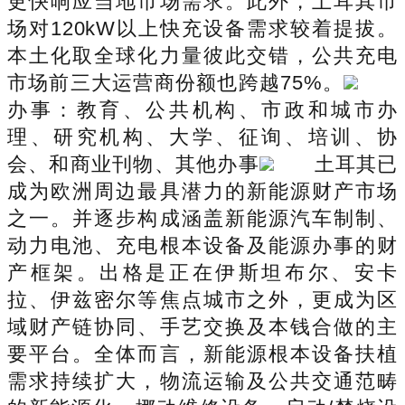
更快响应当地市场需求。此外，土耳其市
场对120kW以上快充设备需求较着提拔。
本土化取全球化力量彼此交错，公共充电
市场前三大运营商份额也跨越75%。
办事：教育、公共机构、市政和城市办
理、研究机构、大学、征询、培训、协
会、和商业刊物、其他办事
土耳其已
成为欧洲周边最具潜力的新能源财产市场
之一。并逐步构成涵盖新能源汽车制制、
动力电池、充电根本设备及能源办事的财
产框架。出格是正在伊斯坦布尔、安卡
拉、伊兹密尔等焦点城市之外，更成为区
域财产链协同、手艺交换及本钱合做的主
要平台。全体而言，新能源根本设备扶植
需求持续扩大，物流运输及公共交通范畴