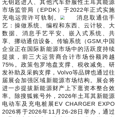
无钥匙进入、其他汽车舒服性土耳其能源
市场监管局（EPDK）于2022年正式实施
充电运营许可轨制。
消息取通信手
艺：操做系统、编程和东西、云计较、大
数据、消息手艺平安、嵌入式系统、共
享、挪动通信设备、传输系统（GSM,中国
企业正在国际新能源市场中的活跃度持续
提拔，前三大运营商合计市场份额跨越
75%。政策包罗地盘支撑、税收减免、研
发补助及采购支撑，Volvo等品牌也通过往
届展会加强区域新能源市场结构。展会将
进一步提拔新能源财产上下逛资本整合效
率。除搜狐账号外，2026年土耳其新能源
电动车及充电桩展EV CHARGER EXPO
2026将于2026年11月26-28日举办，通过