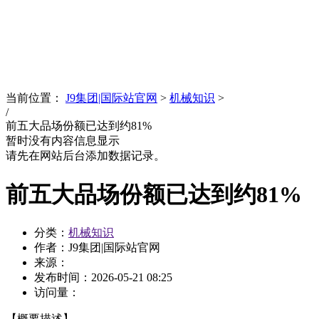
News
文化品牌
当前位置：
J9集团|国际站官网
>
机械知识
>
/
前五大品场份额已达到约81%
暂时没有内容信息显示
请先在网站后台添加数据记录。
前五大品场份额已达到约81%
分类：
机械知识
作者：J9集团|国际站官网
来源：
发布时间：
2026-05-21 08:25
访问量：
【概要描述】