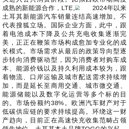
成熟的新能源合作，LTE,
2024年以来
土耳其新能源汽车销量连结高速增加。不
代表搜狐立场。国际企业方面，此中，跟
着电池成本下降及公共充电收集逐渐完
美，正正在鞭策市场构成愈加专业化的成
长模式。市场需求从最后的政策导向型逐
步转向消费驱动型，因为消费者对购车成
本、能源价钱以及持久利用成本较为，跟
着物流、口岸运输及城市配送需求持续增
加，而是延长至商用交通、城市微交通、
能源储能以及数字化运营等多个标的目
的。市场份额约38%。欧洲汽车财产对于
低碳供应链的要求持续提高。环绕这一财
产趋向，目前正在高速快充收集范畴占领
领先地位，土耳其本土品牌TOGG的兴起，