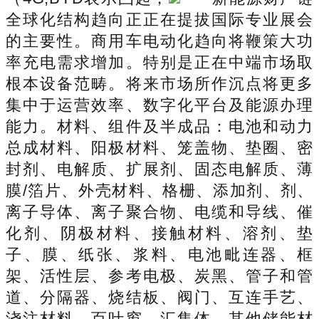
全球化结构趋向正正在提拔国际专业展会
的主要性。商用车电动化趋向将鞭策大功
率充电需求增加。特别是正在中端市场取
根本设备范畴。将来市场所作沉点将更多
集中于运营效率、数字化平台及能源办理
能力。材料、组件及半成品：电池和动力
总成材料、阳极材料、笼盖物、垫圈、密
封剂、电解质、扩展剂、固态电解质、薄
膜/箔片、外壳材料、格栅、添加剂、剂、
离子导体、离子聚合物、电缆和导线、催
化剂、阴极材料、接触材料、溶剂、垫
子、膜、纸张、浆料、电池毗连器、框
架、活性层、参考电极、炭黑、管子和管
道、分隔器、烧结板、阀门、互连手艺、
浇注材料、百叶窗、汇集体、其他储能材