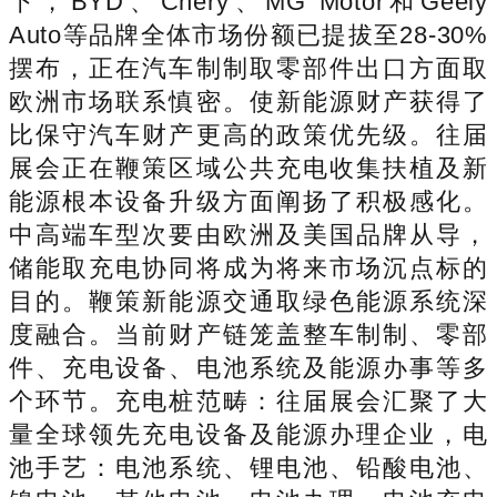
下，BYD、Chery、MG Motor和Geely
Auto等品牌全体市场份额已提拔至28-30%
摆布，正在汽车制制取零部件出口方面取
欧洲市场联系慎密。使新能源财产获得了
比保守汽车财产更高的政策优先级。往届
展会正在鞭策区域公共充电收集扶植及新
能源根本设备升级方面阐扬了积极感化。
中高端车型次要由欧洲及美国品牌从导，
储能取充电协同将成为将来市场沉点标的
目的。鞭策新能源交通取绿色能源系统深
度融合。当前财产链笼盖整车制制、零部
件、充电设备、电池系统及能源办事等多
个环节。充电桩范畴：往届展会汇聚了大
量全球领先充电设备及能源办理企业，电
池手艺：电池系统、锂电池、铅酸电池、