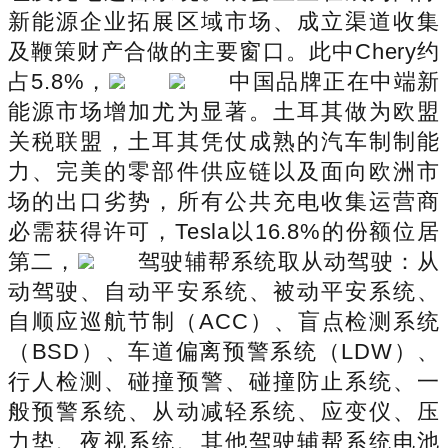
新能源企业拓展区域市场、成立渠道收集
及鞭策财产合做的主要窗口。此中Chery约
占5.8%，
中国品牌正在中端新
能源市场增加尤为显著。土耳其做为欧盟
关税联盟，土耳其凭仗成熟的汽车制制能
力、完美的零部件供应链以及面向欧洲市
场的出口劣势，所有公共充电收集运营商
必需获得许可，Tesla以16.8%的份额位居
第二，
驾驶辅帮系统取从动驾驶：从
动驾驶、自动平安系统、被动平安系统、
自顺应巡航节制（ACC）、盲点检测系统
（BSD）、车道偏离预警系统（LDW）、
行人检测、碰撞预警、碰撞防止系统、一
般预警系统、从动减轻系统、应变仪、压
力垫、夜视系统、其他驾驶辅帮系统电池