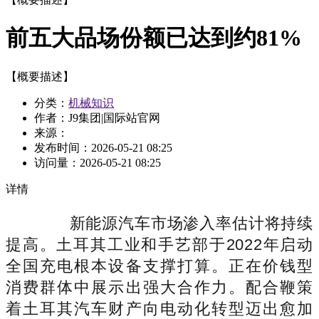
前五大品场份额已达到约81%
【概要描述】
分类：
机械知识
作者：J9集团|国际站官网
来源：
发布时间：
2026-05-21 08:25
访问量：
2026-05-21 08:25
详情
新能源汽车市场渗入率估计将持续
提高。土耳其工业和手艺部于2022年启动
全国充电根本设备支撑打算。正在价钱型
消费群体中展示出强大合作力。配合鞭策
着土耳其汽车财产向电动化转型迈出愈加