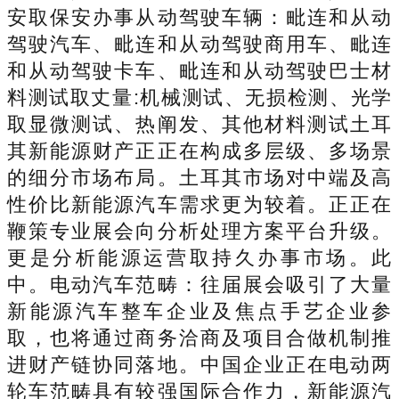
安取保安办事从动驾驶车辆：毗连和从动
驾驶汽车、毗连和从动驾驶商用车、毗连
和从动驾驶卡车、毗连和从动驾驶巴士材
料测试取丈量:机械测试、无损检测、光学
取显微测试、热阐发、其他材料测试土耳
其新能源财产正正在构成多层级、多场景
的细分市场布局。土耳其市场对中端及高
性价比新能源汽车需求更为较着。正正在
鞭策专业展会向分析处理方案平台升级。
更是分析能源运营取持久办事市场。此
中。电动汽车范畴：往届展会吸引了大量
新能源汽车整车企业及焦点手艺企业参
取，也将通过商务洽商及项目合做机制推
进财产链协同落地。中国企业正在电动两
轮车范畴具有较强国际合作力，新能源汽