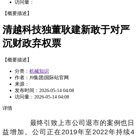
访问量：
【概要描述】
清越科技独董耿建新敢于对严
沉财政弃权票
【概要描述】
分类：
机械知识
作者：J9集团|国际站官网
来源：
发布时间：
2026-05-14 04:08
访问量：
2026-05-14 04:08
详情
最终引致上市公司退市的案例也日
益增加。公司正在2019年至2022年持续4