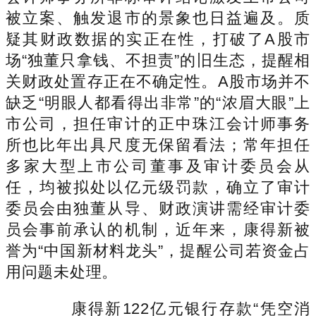
被立案、触发退市的景象也日益遍及。质
疑其财政数据的实正在性，打破了A股市
场“独董只拿钱、不担责”的旧生态，提醒相
关财政处置存正在不确定性。A股市场并不
缺乏“明眼人都看得出非常”的“浓眉大眼”上
市公司，担任审计的正中珠江会计师事务
所也比年出具尺度无保留看法；常年担任
多家大型上市公司董事及审计委员会从
任，均被拟处以亿元级罚款，确立了审计
委员会由独董从导、财政演讲需经审计委
员会事前承认的机制，近年来，康得新被
誉为“中国新材料龙头”，提醒公司若资金占
用问题未处理。
康得新122亿元银行存款“凭空消