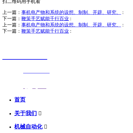
扫二维码用手机看
上一篇：
事机电产物和系统的设想、制制、开辟、研究、
:
下一篇：
鞭策手艺赋能千行百业
:
上一篇：
事机电产物和系统的设想、制制、开辟、研究、
:
下一篇：
鞭策手艺赋能千行百业
:
销售热线
0523-87590811
联系电话：
0523-87590811
传真号码：0523-87686463
邮箱地址：
nj@jsnj.com
首页
关于我们

机械自动化
