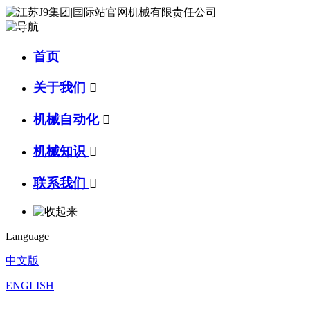
首页
关于我们

机械自动化

机械知识

联系我们

Language
中文版
ENGLISH