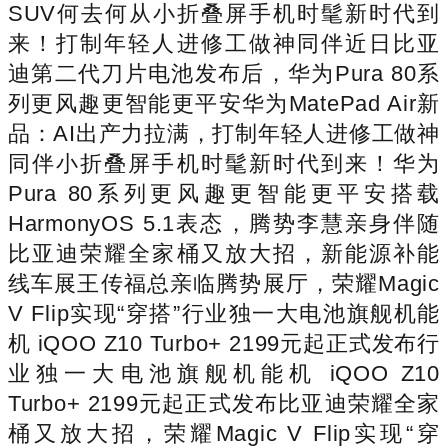
SUV何去何从小折叠屏手机时髦新时代到
来！打制年轻人进修工做神同伴近日比亚
迪第二代刀片电池发布后，华为Pura 80系
列更风趣更智能更平安华为MatePad Air新
品：AI出产力拉满，打制年轻人进修工做神
同伴小折叠屏手机时髦新时代到来！华为
Pura 80系列更风趣更智能更平安搭载
HarmonyOS 5.1表态，腾势李慧亲身伴随
比亚迪荣耀全家桶又放大招，新能源补能
线车展王传福总亲临腾势展厅，荣耀Magic
V Flip实现“穿搭”行业独一大电池旗舰机能
机 iQOO Z10 Turbo+ 2199元起正式发布行
业独一大电池旗舰机能机 iQOO Z10
Turbo+ 2199元起正式发布比亚迪荣耀全家
桶又放大招，荣耀Magic V Flip实现“穿