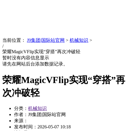
News
文化品牌
当前位置：
J9集团|国际站官网
>
机械知识
>
/
荣耀MagicVFlip实现“穿搭”再次冲破轻
暂时没有内容信息显示
请先在网站后台添加数据记录。
荣耀MagicVFlip实现“穿搭”再
次冲破轻
分类：
机械知识
作者：J9集团|国际站官网
来源：
发布时间：
2026-05-07 10:18