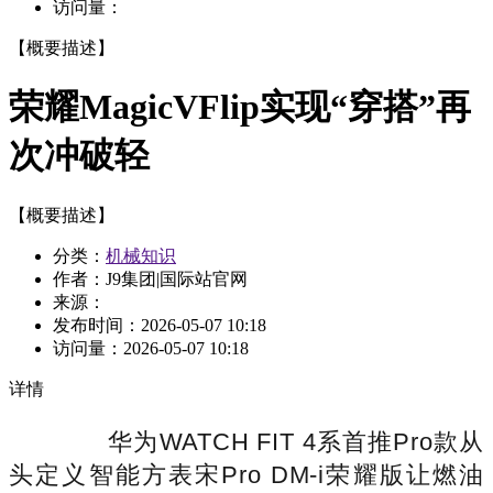
访问量：
【概要描述】
荣耀MagicVFlip实现“穿搭”再
次冲破轻
【概要描述】
分类：
机械知识
作者：J9集团|国际站官网
来源：
发布时间：
2026-05-07 10:18
访问量：
2026-05-07 10:18
详情
华为WATCH FIT 4系首推Pro款从
头定义智能方表宋Pro DM-i荣耀版让燃油