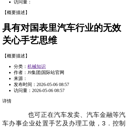
访问量：
【概要描述】
具有对国表里汽车行业的无效
关心手艺思维
【概要描述】
分类：
机械知识
作者：J9集团|国际站官网
来源：
发布时间：
2026-05-06 08:57
访问量：
2026-05-06 08:57
详情
也可正在汽车发卖、汽车金融等汽
车办事企业处置手艺及办理工做，3．控制