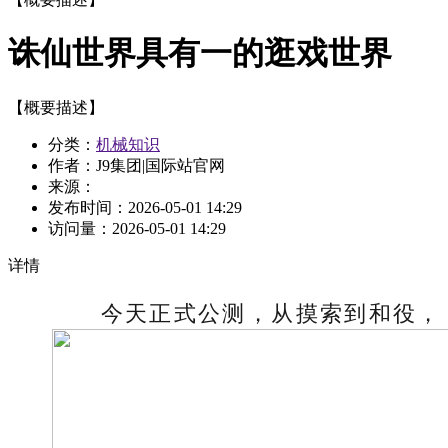
诛仙世界具有一的逛戏世界
【概要描述】
分类：
机械知识
作者：J9集团|国际站官网
来源：
发布时间：
2026-05-01 14:29
访问量：
2026-05-01 14:29
详情
今天正式公测，从摸索到和役，