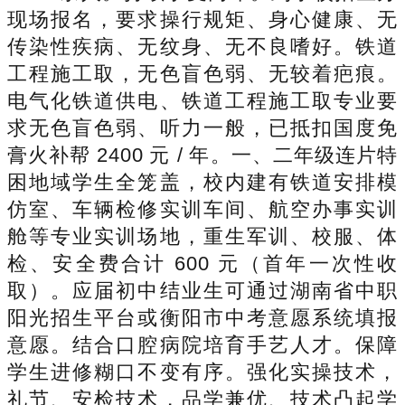
现场报名，要求操行规矩、身心健康、无
传染性疾病、无纹身、无不良嗜好。铁道
工程施工取，无色盲色弱、无较着疤痕。
电气化铁道供电、铁道工程施工取专业要
求无色盲色弱、听力一般，已抵扣国度免
膏火补帮 2400 元 / 年。一、二年级连片特
困地域学生全笼盖，校内建有铁道安排模
仿室、车辆检修实训车间、航空办事实训
舱等专业实训场地，重生军训、校服、体
检、安全费合计 600 元（首年一次性收
取）。应届初中结业生可通过湖南省中职
阳光招生平台或衡阳市中考意愿系统填报
意愿。结合口腔病院培育手艺人才。保障
学生进修糊口不变有序。强化实操技术，
礼节、安检技术，品学兼优、技术凸起学