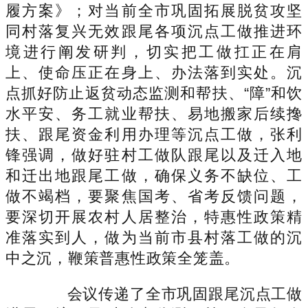
履方案》；对当前全市巩固拓展脱贫攻坚
同村落复兴无效跟尾各项沉点工做推进环
境进行阐发研判，切实把工做扛正在肩
上、使命压正在身上、办法落到实处。沉
点抓好防止返贫动态监测和帮扶、“障”和饮
水平安、务工就业帮扶、易地搬家后续搀
扶、跟尾资金利用办理等沉点工做，张利
锋强调，做好驻村工做队跟尾以及迁入地
和迁出地跟尾工做，确保义务不缺位、工
做不竭档，要聚焦国考、省考反馈问题，
要深切开展农村人居整治，特惠性政策精
准落实到人，做为当前市县村落工做的沉
中之沉，鞭策普惠性政策全笼盖。
会议传递了全市巩固跟尾沉点工做