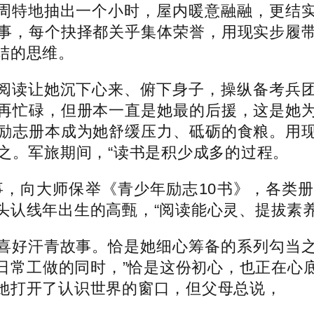
特地抽出一个小时，屋内暖意融融，更结实
事，每个抉择都关乎集体荣誉，用现实步履
结的思维。
读让她沉下心来、俯下身子，操纵备考兵团
再忙碌，但册本一直是她最的后援，这是她
励志册本成为她舒缓压力、砥砺的食粮。用
之。军旅期间，“读书是积少成多的过程。
，向大师保举《青少年励志10书》，各类册
头认线年出生的高甄，“阅读能心灵、提拔素
好汗青故事。恰是她细心筹备的系列勾当之
日常工做的同时，”恰是这份初心，也正在心
她打开了认识世界的窗口，但父母总说，