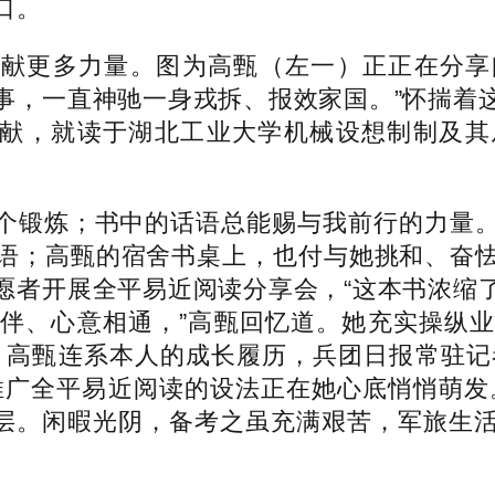
口。
更多力量。图为高甄（左一）正正在分享
事，一直神驰一身戎拆、报效家国。”怀揣着
根奉献，就读于湖北工业大学机械设想制制及
锻炼；书中的话语总能赐与我前行的力量。
语；高甄的宿舍书桌上，也付与她挑和、奋
愿者开展全平易近阅读分享会，“这本书浓缩
伴、心意相通，”高甄回忆道。她充实操纵
高甄连系本人的成长履历，兵团日报常驻记者
推广全平易近阅读的设法正在她心底悄悄萌发
根下层。闲暇光阴，备考之虽充满艰苦，军旅生