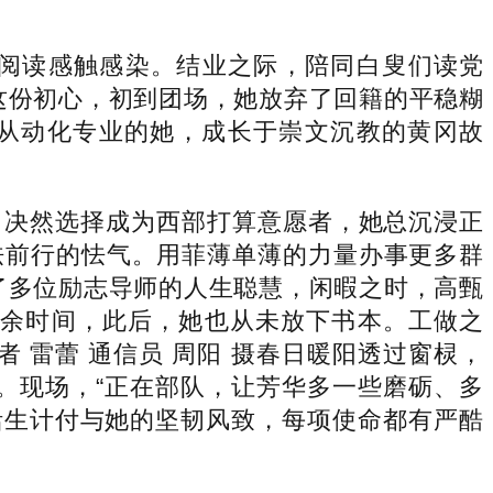
阅读感触感染。结业之际，陪同白叟们读党
这份初心，初到团场，她放弃了回籍的平稳糊
其从动化专业的她，成长于崇文沉教的黄冈故
决然选择成为西部打算意愿者，她总沉浸正
怯前行的怯气。用菲薄单薄的力量办事更多群
了多位励志导师的人生聪慧，闲暇之时，高甄
业余时间，此后，她也从未放下书本。工做之
 雷蕾 通信员 周阳 摄春日暖阳透过窗棂，
。现场，“正在部队，让芳华多一些磨砺、多
活生计付与她的坚韧风致，每项使命都有严酷