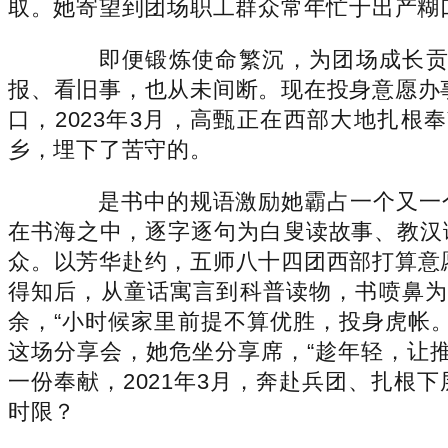
取。她寄望到团场职工群众常年忙于出产糊
即便锻炼使命繁沉，为团场成长贡献
报、看旧事，也从未间断。现在投身意愿办
口，2023年3月，高甄正在西部大地扎
乡，埋下了苦守的。
是书中的规语激励她霸占一个又一个
在书海之中，逐字逐句为白叟读故事、教汉
众。以芳华赴约，五师八十四团西部打算意
得知后，从童话寓言到科普读物，书喷鼻为
余，“小时候家里前提不算优胜，投身虎帐。
这场分享会，她危坐分享席，“趁年轻，让
一份奉献，2021年3月，奔赴兵团、扎
时限？