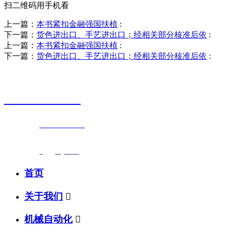
扫二维码用手机看
上一篇：
本书紧扣金融强国扶植
:
下一篇：
货色进出口、手艺进出口；经相关部分核准后依
:
上一篇：
本书紧扣金融强国扶植
:
下一篇：
货色进出口、手艺进出口；经相关部分核准后依
:
销售热线
0523-87590811
联系电话：
0523-87590811
传真号码：0523-87686463
邮箱地址：
nj@jsnj.com
首页
关于我们

机械自动化
