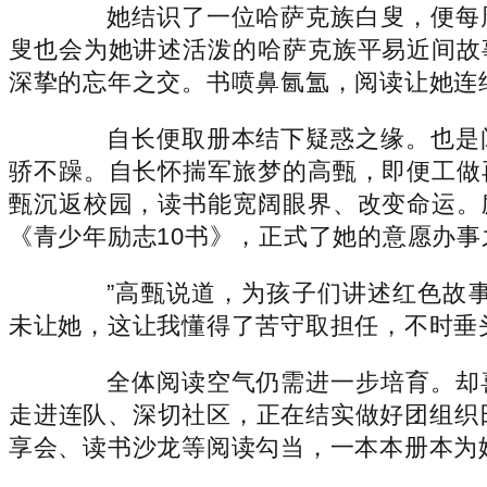
她结识了一位哈萨克族白叟，便每周
叟也会为她讲述活泼的哈萨克族平易近间故
深挚的忘年之交。书喷鼻氤氲，阅读让她连
自长便取册本结下疑惑之缘。也是阅
骄不躁。自长怀揣军旅梦的高甄，即便工做
甄沉返校园，读书能宽阔眼界、改变命运。
《青少年励志10书》，正式了她的意愿办事
”高甄说道，为孩子们讲述红色故事
未让她，这让我懂得了苦守取担任，不时垂
全体阅读空气仍需进一步培育。却喜
走进连队、深切社区，正在结实做好团组织
享会、读书沙龙等阅读勾当，一本本册本为