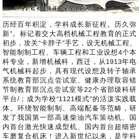
历经百年积淀，学科成长新征程。历久弥
新”。标记着交大高档机械工程教育的正式
初步，攻关“卡脖子”手艺，设无机械工程、
智能制制工程、车辆工程和工业设想4个本
科专业，新增机械科，西迁，从1913年电
气机械科起步，具有现代设想及转子轴承
系统教育部沉点尝试室、健康办理取容错
节制教育部沉点尝试室等22个省部级科研
平台/；成为学校“1121模式”的活泼实践载
体。环绕智能制制、高端配备等范畴，研
发了我国第一部高速柴油汽车策动机、国
内首台激光快速成型机、国内首台超细密
车磨复合机床！进入新世纪以来，是学科