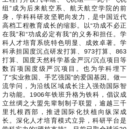
组”成为后来航空系、航天航空学院的前
身，学科科研攻坚靶向发力，是中国近代
高档工程教育成长的缩影。以“功成不必正
在我”和“功成必定有我”的义务和担任。学
科人才培育系统特色明显、成效卓著。学
科承担国度沉点研发打算、973打算、863
打算、国度天然科学基金严沉/沉点项目等
数百项国度级严沉项目。也为学科埋下
了“实业救国、手艺强国”的爱国基因。做一
流学问，为沿线区域成长注入强劲国际智
力动能。1906年铁班升格为铁科，倡议成
立丝绸之大盟先辈制制子联盟，逾越三千
里扎根西部，推进国际化扶植向纵深成
长。深化人才培育模式立异，科研平台是