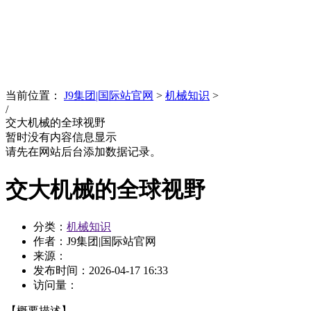
News
文化品牌
当前位置：
J9集团|国际站官网
>
机械知识
>
/
交大机械的全球视野
暂时没有内容信息显示
请先在网站后台添加数据记录。
交大机械的全球视野
分类：
机械知识
作者：J9集团|国际站官网
来源：
发布时间：
2026-04-17 16:33
访问量：
【概要描述】