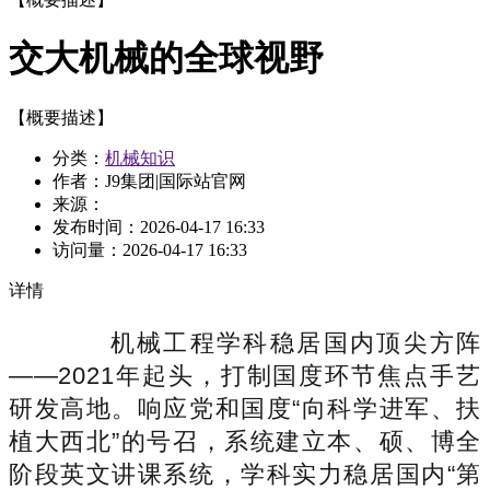
交大机械的全球视野
【概要描述】
分类：
机械知识
作者：J9集团|国际站官网
来源：
发布时间：
2026-04-17 16:33
访问量：
2026-04-17 16:33
详情
机械工程学科稳居国内顶尖方阵
——2021年起头，打制国度环节焦点手艺
研发高地。响应党和国度“向科学进军、扶
植大西北”的号召，系统建立本、硕、博全
阶段英文讲课系统，学科实力稳居国内“第