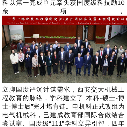
科以第一完成单元牵头获国度级科技励10
余项，
立脚国度严沉计谋需求，西安交大机械工
程教育的脉络，学科建立了“本科-硕士-博
士-博士后”完才培育链。电机科正式改组为
电气机械科，已建成教育部国际合做结合
尝试室、国度级“111”学科立异引智，四年