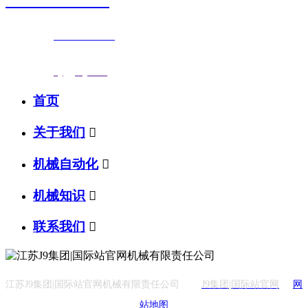
联系电话：
0523-87590811
传真号码：0523-87686463
邮箱地址：
nj@jsnj.com
首页
关于我们

机械自动化

机械知识

联系我们

江苏J9集团|国际站官网机械有限责任公司
J9集团|国际站官网
网
站地图