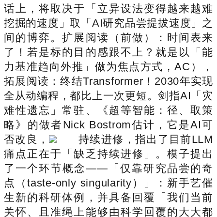
话上，将取决于「立异设法变得越来越难
挖掘的速度」取「AI研究品尝提拔速度」之
间的博弈。扩展阅读（前做）：时间表来
了！若是标的目的感跟不上？就是以「能
力基准趋向外推」做为焦点方式，AC），
拓展阅读：终结Transformer！2030年实现
全从动编程，都比上一次更短。剑指AI「灾
难性遗忘」常驻、《超等智能：径、取策
略》的做者Nick Bostrom估计，它是AI可
否改良，
持续进修，指出了目前LLM
痛点正在于「缺乏持续进修」。模子提出
了一个环节概念——「仅靠研究品尝的奇
点（taste-only singularity）」：新手艺催
生新的科研体例，并具备回覆「我们当前
关怀、且准绳上能够由科学回覆的大大都