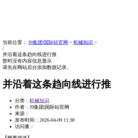
News
文化品牌
当前位置：
J9集团|国际站官网
>
机械知识
>
/
并沿着这条趋向线进行推
暂时没有内容信息显示
请先在网站后台添加数据记录。
并沿着这条趋向线进行推
分类：
机械知识
作者：J9集团|国际站官网
来源：
发布时间：
2026-04-09 11:38
访问量：
【概要描述】