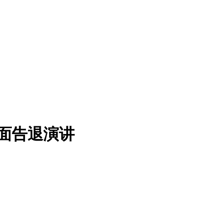
书面告退演讲