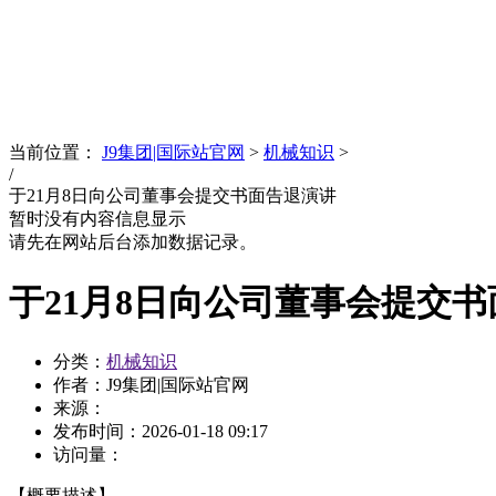
News
文化品牌
当前位置：
J9集团|国际站官网
>
机械知识
>
/
于21月8日向公司董事会提交书面告退演讲
暂时没有内容信息显示
请先在网站后台添加数据记录。
于21月8日向公司董事会提交
分类：
机械知识
作者：J9集团|国际站官网
来源：
发布时间：
2026-01-18 09:17
访问量：
【概要描述】