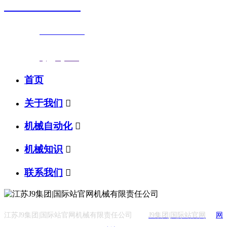
0523-87590811
联系电话：
0523-87590811
传真号码：0523-87686463
邮箱地址：
nj@jsnj.com
首页
关于我们

机械自动化

机械知识

联系我们

江苏J9集团|国际站官网机械有限责任公司
J9集团|国际站官网
网