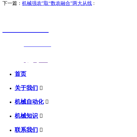
下一篇：
机械强农”取“数农融合”两大从线
:
销售热线
0523-87590811
联系电话：
0523-87590811
传真号码：0523-87686463
邮箱地址：
nj@jsnj.com
首页
关于我们

机械自动化

机械知识

联系我们
