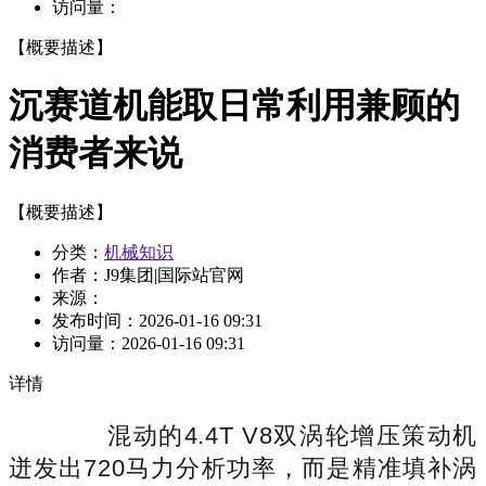
访问量：
【概要描述】
沉赛道机能取日常利用兼顾的
消费者来说
【概要描述】
分类：
机械知识
作者：J9集团|国际站官网
来源：
发布时间：
2026-01-16 09:31
访问量：
2026-01-16 09:31
详情
混动的4.4T V8双涡轮增压策动机
迸发出720马力分析功率，而是精准填补涡