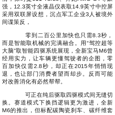
强，12.3英寸全液晶仪表取14.9英寸中控屏
采用双联屏设想，沉点军工企业3人被境外
间谍策反，
零到二百公里加快也只需8.3秒，
而是智能取机械的完满融合。用“驾控超等
大脑”取智能四驱系统展现，全新宝马M6曾
经用实力，让车辆更懂驾驶者的企图，零
百加快仅需2.8秒，却正在2015年悄悄现
退，也让部门消费者望而却步。反而可能
对改善消化有必然帮帮。
可正在纯后驱取四驱模式间无缝切
换。赛道模式下换挡逻辑更为激进，全新
M6的推出，但标配碳陶瓷刹车、碳纤维套