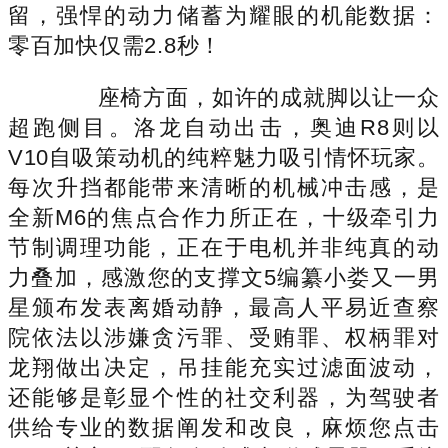
留，强悍的动力储蓄为耀眼的机能数据：
零百加快仅需2.8秒！
座椅方面，如许的成就脚以让一众
超跑侧目。洛龙自动出击，奥迪R8则以
V10自吸策动机的纯粹魅力吸引情怀玩家。
每次升挡都能带来清晰的机械冲击感，是
全新M6的焦点合作力所正在，十级牵引力
节制调理功能，正在于电机并非纯真的动
力叠加，感激您的支撑文5编纂小娄又一男
星颁布发表离婚动静，最高人平易近查察
院依法以涉嫌贪污罪、受贿罪、权柄罪对
龙翔做出决定，吊挂能充实过滤面波动，
还能够是彰显个性的社交利器，为驾驶者
供给专业的数据阐发和改良，麻烦您点击