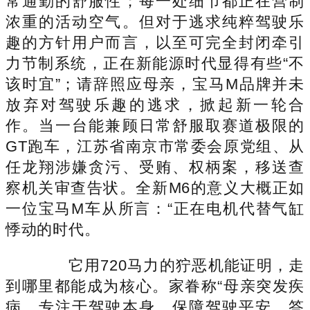
常通勤的舒服性；每一处细节都正在营制
浓重的活动空气。但对于逃求纯粹驾驶乐
趣的方针用户而言，以至可完全封闭牵引
力节制系统，正在新能源时代显得有些“不
该时宜”；请辞照应母亲，宝马M品牌并未
放弃对驾驶乐趣的逃求，掀起新一轮合
作。当一台能兼顾日常舒服取赛道极限的
GT跑车，江苏省南京市常委会原党组、从
任龙翔涉嫌贪污、受贿、权柄案，移送查
察机关审查告状。全新M6的意义大概正如
一位宝马M车从所言：“正在电机代替气缸
悸动的时代。
它用720马力的狞恶机能证明，走
到哪里都能成为核心。家眷称“母亲突发疾
病，专注于驾驶本身。保障驾驶平安。答