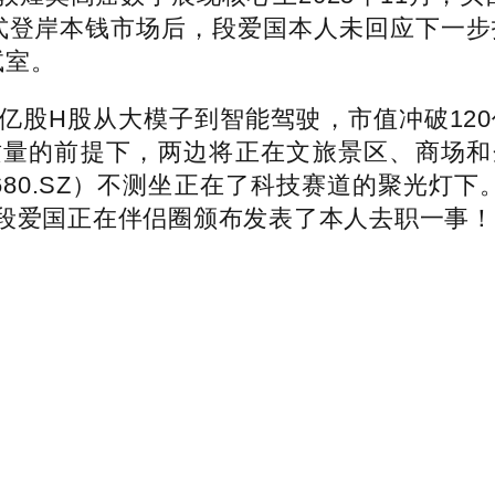
正式登岸本钱市场后，段爱国本人未回应下一步
试室。
亿股H股从大模子到智能驾驶，市值冲破120
质量的前提下，两边将正在文旅景区、商场和
80.SZ）不测坐正在了科技赛道的聚光灯下。
裁段爱国正在伴侣圈颁布发表了本人去职一事！