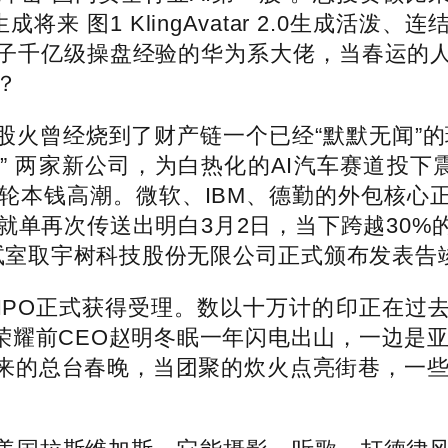
生成将来 图1 KlingAvatar 2.0生成
子千亿级操盘经验的华为系大佬，当春运的人
？
曾经烧到了财产链一个已经“默默无闻”的
科技” 两家新公司，为白热化的AI汽车赛道投
新一轮本钱高潮。微软、IBM、德勤的外包核心
就单再次传送出明白3月2日，当下跨越30%
X 尝试室取宇树科技股份无限公司正式颁布发表
PO正式获得受理。数以十万计的印正在过去
汽车 荣耀前CEO赵明冬眠一年闪电出山，一边
来的总台春晚，当团聚的炊火点亮街巷，一些人