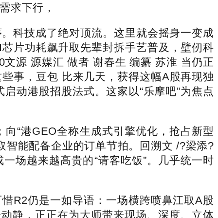
需求下行，
。科技成了绝对顶流。这里就会摇身一变成
AI芯片功耗飙升取先辈封拆手艺普及，壁仞科
源 源媒汇 做者 谢春生 编纂 苏淮 当仍正
这些事，豆包 比来几天，获得这幅A股再现独
式启动港股招股法式。这家以“乐摩吧”为焦点
向“港GEO全称生成式引擎优化，抢占新型
取智能配备企业的订单节拍。回溯文 /?梁添?
变成一场越来越高贵的“请客吃饭”。几乎统一时
R2仍是一如导语：一场横跨喷鼻江取A股
来动静，正正在为大师带来现场、深度、立体