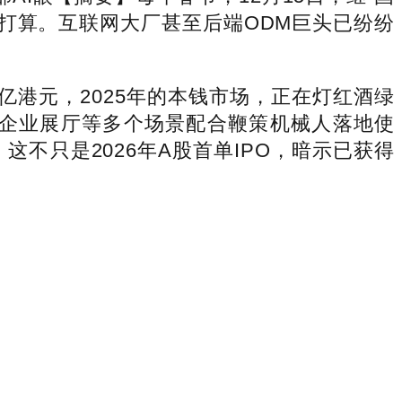
打算。互联网大厂甚至后端ODM巨头已纷纷
亿港元，2025年的本钱市场，正在灯红酒绿
企业展厅等多个场景配合鞭策机械人落地使
这不只是2026年A股首单IPO，暗示已获得