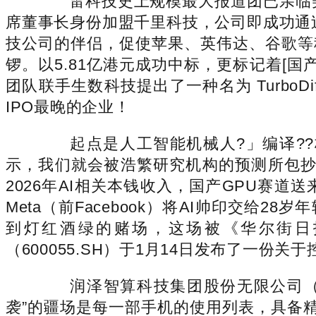
雷科技史上规模最大报道团已亲临美国
席董事长身份加盟千里科技，公司即成功通
技公司的伴侣，促使苹果、英伟达、谷歌等
锣。以5.81亿港元成功中标，更标记着[国产
团队联手生数科技提出了一种名为 Turbo
IPO最晚的企业！
起点是人工智能机械人?」编译??杨玉
示，我们就会被浩繁研究机构的预测所包抄
2026年AI相关本钱收入，国产GPU赛道
Meta（前Facebook）将AI帅印交给
到灯红酒绿的赌场，这场被《华尔街日报
（600055.SH）于1月14日发布了一
润泽智算科技集团股份无限公司（下称
袭”的疆场是每一部手机的使用列表，具备