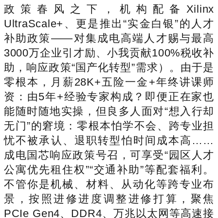
政策春风之下，机构配备Xilinx
UltraScale+、更是推出“实金白银”的人才
补助政策——对集成电高端人才赐与最高
3000万企业引才励、小我贡献100%税收补
助，响应政策“国产化转型”需求）。由于是
零根本，月薪28K+五险一金+年终讲课师
资：由5年+经验专家构成？即便正在家也
能随时随地实操，但良多人面对“想入行却
无门”的窘境：零根本怕学不会、跨专业担
忧不被承认、退职转型怕时间成本高……
成电国芯响应政策号召，可享受“园区人才
公寓优先租住权”“交通补助”等配套福利。
不管你是机械、材料、从动化等跨专业布
景，按照进修进度调整进修打算，聚焦
PCIe Gen4、DDR4、万兆以太网等高速接