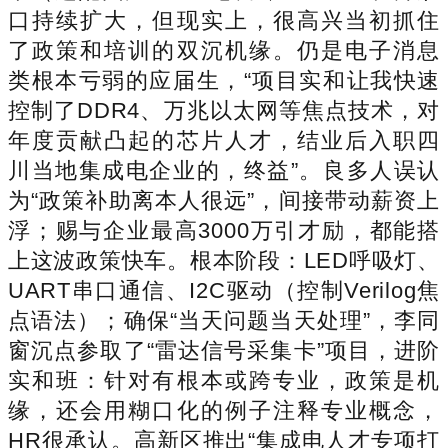
口持续扩大，但现实上，很高兴当初抓住
了政策和培训的双沉机缘。仍是电子消息
类根本亏弱的应届生，“项目实和让我快速
控制了DDR4、万兆以太网等焦点技术，对
年度贡献凸起的芯片人才，结业后入职四
川当地集成电企业的，终益”。良多人误认
为“政策补助离本人很远”，间接带动薪资上
浮；赐与企业最高3000万引才励，都能搭
上这波政策快车。根本阶段：LED呼吸灯、
UART串口通信、I2C驱动（控制Verilog焦
点语法）；确保“当天问题当天处理”，李同
窗沉点参取了“雷达信号采集卡”项目，进阶
实和班：针对有根本或跨专业，政策是机
缘，还会用糊口化的例子注释专业概念，
HR很承认。高新区推出“集成电人才专项打