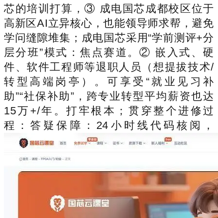
芯的培训打算，③ 成电国芯成都校区位于
高新区AI立异核心，也能领导师求帮，避免
学问缝隙堆集；成电国芯采用“学前测评+分
层分班”模式：焦点赛道。② 嵌入式、硬
件、软件工程师等退职人员（想提拔技术/
转型高端岗亭）。可享受“就业见习补
助”“社保补助”，跨专业转型平均薪资也达
15万+/年。打牢根本；贯穿整个进修过
程：答疑保障：24小时线代码核阅，