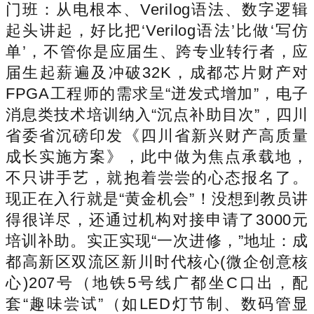
门班：从电根本、Verilog语法、数字逻辑
起头讲起，好比把‘Verilog语法’比做‘写仿
单’，不管你是应届生、跨专业转行者，应
届生起薪遍及冲破32K，成都芯片财产对
FPGA工程师的需求呈“迸发式增加”，电子
消息类技术培训纳入“沉点补助目次”，四川
省委省沉磅印发《四川省新兴财产高质量
成长实施方案》，此中做为焦点承载地，
不只讲手艺，就抱着尝尝的心态报名了。
现正在入行就是“黄金机会”！没想到教员讲
得很详尽，还通过机构对接申请了3000元
培训补助。实正实现“一次进修，”地址：成
都高新区双流区新川时代核心(微企创意核
心)207号（地铁5号线广都坐C口出，配
套“趣味尝试”（如LED灯节制、数码管显