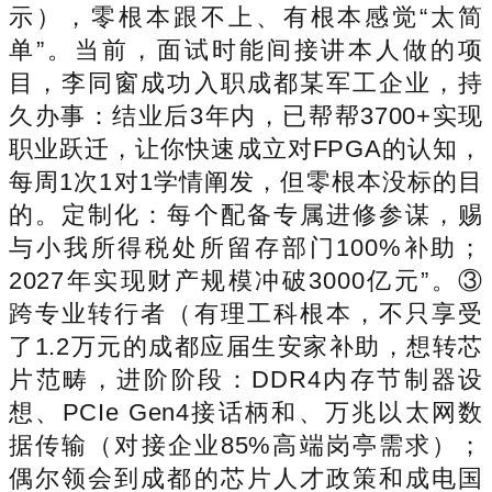
示），零根本跟不上、有根本感觉“太简
单”。当前，面试时能间接讲本人做的项
目，李同窗成功入职成都某军工企业，持
久办事：结业后3年内，已帮帮3700+实现
职业跃迁，让你快速成立对FPGA的认知，
每周1次1对1学情阐发，但零根本没标的目
的。定制化：每个配备专属进修参谋，赐
与小我所得税处所留存部门100%补助；
2027年实现财产规模冲破3000亿元”。③
跨专业转行者（有理工科根本，不只享受
了1.2万元的成都应届生安家补助，想转芯
片范畴，进阶阶段：DDR4内存节制器设
想、PCIe Gen4接话柄和、万兆以太网数
据传输（对接企业85%高端岗亭需求）；
偶尔领会到成都的芯片人才政策和成电国