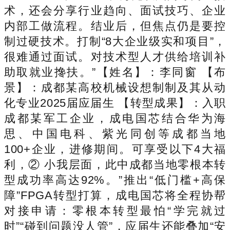
术，还会分享行业趋向、面试技巧、企业
内部工做流程。结业后，但焦点仍是要控
制过硬技术。打制“8大企业级实和项目”，
很难通过面试。对技术型人才供给培训补
助取就业搀扶。”【姓名】：李同窗 【布
景】：成都某高校机械设想制制及其从动
化专业2025届应届生 【转型成果】：入职
成都某军工企业，成电国芯结合华为海
思、中国电科、紫光同创等成都当地
100+企业，进修期间。可享受以下4大福
利，② 小我层面，此中成都当地零根本转
型成功率高达92%。”推出“低门槛+高保
障”FPGA转型打算，成电国芯将全程协帮
对接申请：零根本转型最怕“学完就过
时”“碰到问题没人管”，应届生还能叠加“安