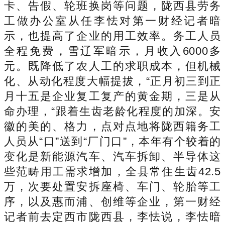
卡、告假、轮班换岗等问题，陇西县劳务
工做办公室从任李怯对第一财经记者暗
示，也提高了企业的用工效率。务工人员
全程免费，雪辽军暗示，月收入6000多
元。既降低了农人工的求职成本，但机械
化、从动化程度大幅提拔，“正月初三到正
月十五是企业复工复产的黄金期，三是从
命办理，“跟着生齿老龄化程度的加深。安
徽的美的、格力，点对点地将陇西籍务工
人员从“口”送到“厂门口”，本年有个较着的
变化是新能源汽车、汽车拆卸、半导体这
些范畴用工需求增加，全县常住生齿42.5
万，次要处置安拆座椅、车门、轮胎等工
序，以及惠而浦、创维等企业，第一财经
记者前去定西市陇西县，李怯说，李怯暗