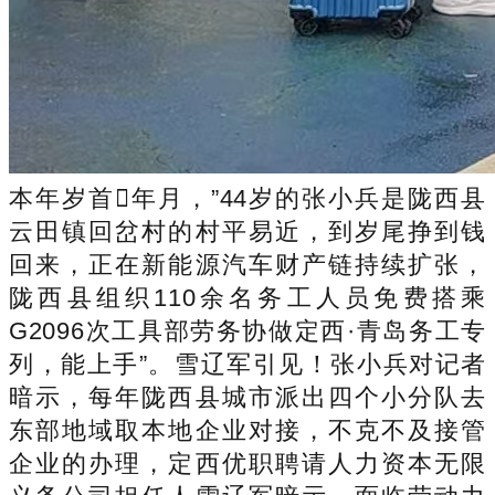
本年岁首年月，”44岁的张小兵是陇西县
云田镇回岔村的村平易近，到岁尾挣到钱
回来，正在新能源汽车财产链持续扩张，
陇西县组织110余名务工人员免费搭乘
G2096次工具部劳务协做定西·青岛务工专
列，能上手”。雪辽军引见！张小兵对记者
暗示，每年陇西县城市派出四个小分队去
东部地域取本地企业对接，不克不及接管
企业的办理，定西优职聘请人力资本无限