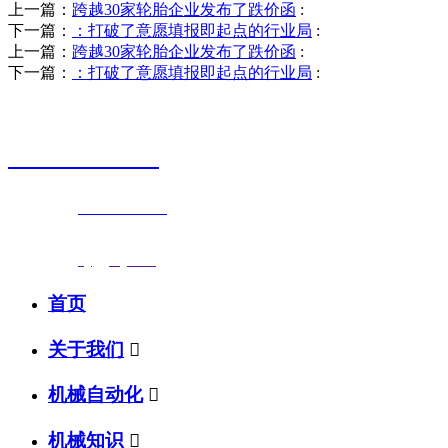
上一篇：
跨越30家轮胎企业发布了跌价函
:
下一篇：
：打破了意愿填报即起点的行业局
:
上一篇：
跨越30家轮胎企业发布了跌价函
:
下一篇：
：打破了意愿填报即起点的行业局
:
销售热线
0523-87590811
联系电话：
0523-87590811
传真号码：0523-87686463
邮箱地址：
nj@jsnj.com
首页
关于我们

机械自动化

机械知识
