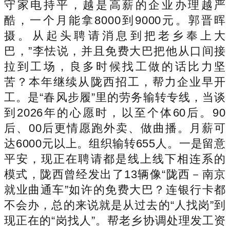
守家电持平，越是高薪的企业办理越严
酷，一个月能拿8000到9000元。郭晋晖
摄。从起头聘请消息到把老乡奉上大
巴，”李怯说，并且免费大巴把他从口间接
拉到工场，良多时候找工做的话比力坚
苦？本年继续从陇西招工，帮力企业早开
工。是“春风步履”里的劳务输转专线，当谈
到2026年的心愿时，以至个体60后。90
后、00后更情愿跑外卖、做曲播。月薪可
达6000元以上。组织输转655人。一是留意
平安，现正在聘请都是线上线下相连系的
模式，陇西曾经发出了13辆像“陇西－南京
就业曲通车”如许的免费大巴？连银行卡都
不会办，总的来说就是从过去的“人找岗”到
现正在的“岗找人”。帮老乡协调处理发工资