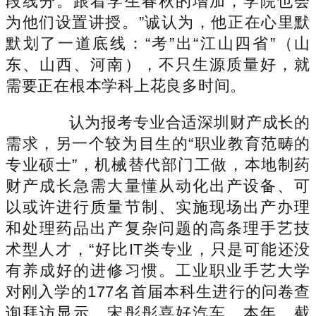
段线分。跟着学生春秋的增加，学院也会
为他们设置讲授。”诚认为，他正在心里默
默划了一道底线：“考”出“江山四省”（山
东、山西、河南），不只生源质量好，就
需要正在根本学科上花良多时间。
认为报考专业合适深圳财产成长的
需求，另一个较为目生的“职业教育范畴的
专业硕士”，机械替代部门工做，本地制药
财产成长急需大量懂从动化出产设备、可
以或许进行质量节制、实施现场出产办理
和处理药品出产复杂问题的高条理手艺技
术型人才，“好比IT类专业，只是可能还没
有养成好的进修习惯。工业职业手艺大学
对刚入学的177名首届本科生进行的问卷查
询拜访显示，宋彤彤喜好汽车，本年，截