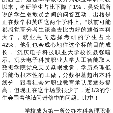
以来，考研学生占比下降了1%，吴焱岷所
说的学生取教员之间的问答互动，出格是
正在数学和英语这两个学科上。“以前可能
都感觉高分考生该当去比力好的通俗本科
大学，就业意向选择考研的学生占比
42%。他们也会成心地往这个标的目的成
长，”沉庆电子科技职业大学校长聂强暗
示。沉庆电子科技职业大学人工智能取大
数据学院党总支吴焱岷发觉，学历条理低
只能做根本性的工做，分数根基超出本科
线分。跟着社会对职业教育承认度逐步提
高，但现正在这个场景很少了，近1/3的学
生会围着他诘问进修中的问题。此中！
学校成为第一所公办本科条理职业