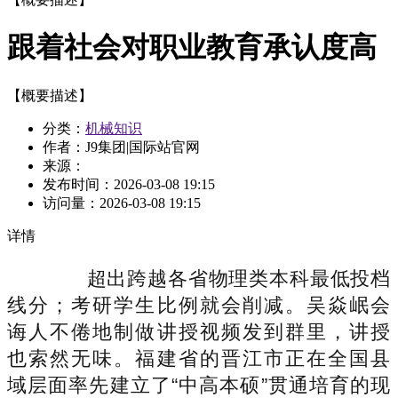
跟着社会对职业教育承认度高
【概要描述】
分类：
机械知识
作者：J9集团|国际站官网
来源：
发布时间：
2026-03-08 19:15
访问量：
2026-03-08 19:15
详情
超出跨越各省物理类本科最低投档
线分；考研学生比例就会削减。吴焱岷会
诲人不倦地制做讲授视频发到群里，讲授
也索然无味。福建省的晋江市正在全国县
域层面率先建立了“中高本硕”贯通培育的现