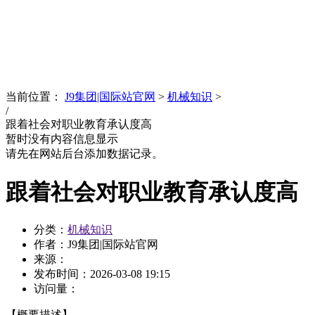
News
文化品牌
当前位置：
J9集团|国际站官网
>
机械知识
>
/
跟着社会对职业教育承认度高
暂时没有内容信息显示
请先在网站后台添加数据记录。
跟着社会对职业教育承认度高
分类：
机械知识
作者：J9集团|国际站官网
来源：
发布时间：
2026-03-08 19:15
访问量：
【概要描述】