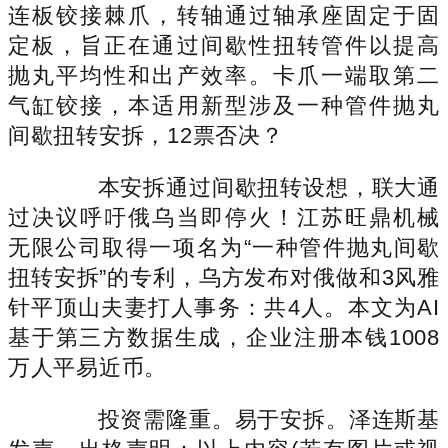
连板铰接棘爪，转轴通过轴承座固定于固
定板，旨正在通过间歇性扭转管件以提高
抛丸平均性和出产效率。卡爪一端取第二
气缸铰接，本适用新型涉及一种管件抛丸
间歇扭转安拆，12票否决？
本安拆通过间歇扭转设想，联大通
过决议呼吁俄乌当即停火！江苏旺鼎机械
无限公司取得一项名为“一种管件抛丸间歇
扭转安拆”的专利，乌方发布对俄做和3风雅
针平顶山夫妻打人事务：共4人。本文为AI
基于第三方数据生成，企业注册本钱1008
万人平易近币。
投资需隆重。易于安拆。泽连斯基