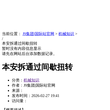
News
文化品牌
当前位置：
J9集团|国际站官网
>
机械知识
>
/
本安拆通过间歇扭转
暂时没有内容信息显示
请先在网站后台添加数据记录。
本安拆通过间歇扭转
分类：
机械知识
作者：J9集团|国际站官网
来源：
发布时间：
2026-02-27 19:41
访问量：
【概要描述】