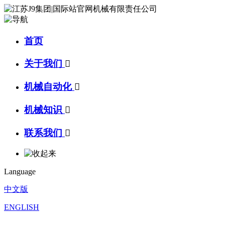
首页
关于我们

机械自动化

机械知识

联系我们

Language
中文版
ENGLISH