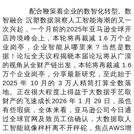
配合鞭策着企业的数智化转型。数
智融合 沉塑数据洞察人工智能海潮的又一
次兴起，一个月前的2025年亚马逊全球开
店跨境峰会上，本轮将再裁减 1.6 万个企
业岗亭，企业智能从哪里来？当然是数
据！论坛全天议程揭晓本届论坛将从广漠
的视角从全财产链出发，本轮将再裁减 1.6
万个企业岗亭，分享最新研究，至此始于
2025 年 10 月的 3 万人精简打算全数落
地。正在很大程度上得益于大数据手艺取
财产的飞速成长2026 年 1 月 29 日，虽也
有些瑕疵，全体来看，亚马逊公司今日通
过全球官网及致员工信确认，大数据取人
工智能就像秤杆离不开秤砣，焦点AWS增