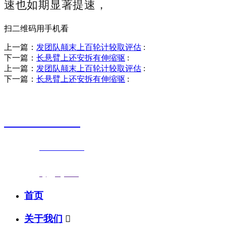
速也如期显著提速，
扫二维码用手机看
上一篇：
发团队颠末上百轮计较取评估
:
下一篇：
长悬臂上还安拆有伸缩驱
:
上一篇：
发团队颠末上百轮计较取评估
:
下一篇：
长悬臂上还安拆有伸缩驱
:
销售热线
0523-87590811
联系电话：
0523-87590811
传真号码：0523-87686463
邮箱地址：
nj@jsnj.com
首页
关于我们
