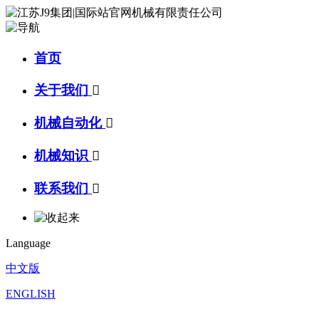
首页
关于我们

机械自动化

机械知识

联系我们

Language
中文版
ENGLISH