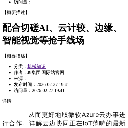
访问量：
【概要描述】
配合切磋AI、云计较、边缘、
智能视觉等抢手线场
【概要描述】
分类：
机械知识
作者：J9集团|国际站官网
来源：
发布时间：
2026-02-27 19:41
访问量：
2026-02-27 19:41
详情
从而更好地取微软Azure云办事进
行合作。详解云边协同正在IoT范畴的最新