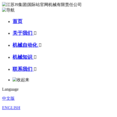
首页
关于我们

机械自动化

机械知识

联系我们

Language
中文版
ENGLISH