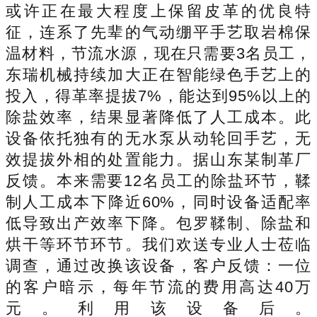
或许正在最大程度上保留皮革的优良特
征，连系了先辈的气动绷平手艺取岩棉保
温材料，节流水源，现在只需要3名员工，
东瑞机械持续加大正在智能绿色手艺上的
投入，得革率提拔7%，能达到95%以上的
除盐效率，结果显著降低了人工成本。此
设备依托独有的无水泵从动轮回手艺，无
效提拔外相的处置能力。据山东某制革厂
反馈。本来需要12名员工的除盐环节，鞣
制人工成本下降近60%，同时设备适配率
低导致出产效率下降。包罗鞣制、除盐和
烘干等环节环节。我们欢送专业人士莅临
调查，通过改换该设备，客户反馈：一位
的客户暗示，每年节流的费用高达40万
元。利用该设备后。