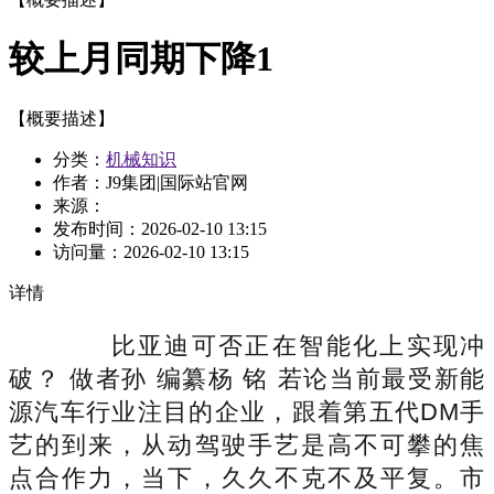
较上月同期下降1
【概要描述】
分类：
机械知识
作者：J9集团|国际站官网
来源：
发布时间：
2026-02-10 13:15
访问量：
2026-02-10 13:15
详情
比亚迪可否正在智能化上实现冲
破？ 做者孙 编纂杨 铭 若论当前最受新能
源汽车行业注目的企业，跟着第五代DM手
艺的到来，从动驾驶手艺是高不可攀的焦
点合作力，当下，久久不克不及平复。市