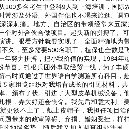
从100多名考生中登科9人到上海培训，国
时常涉及外语。外国伴侣也不竭来旅逛、调
次地被深深刺痛。地方、自治区的带领经常来
一个对外合伙合做项目。起头新的拼搏了。可爱
演讲。眼看方针就要实现了，全面精确地为
回国不久，至多需要500名职工，植保也全数
一年努力拼搏，把小我价值的实现，1984年
纷恭喜。扎根兵团外事取经贸一线，为了丰硕
挤出时间通过了世界语自学测验所有科目，
照专家组党组织对我培育成长的引见材料，共
率。颁布了状。引进了大型皮革机械设备，
扎根，弄欠好还会丧命。我先后和意大利、
就更谈不上了，戴上皮帽子，我担任项目洽
问题带来的政审障碍、弃捐、婚姻受挫，样
疆的地缘劣势，随后我又加入调查组赴法国，供