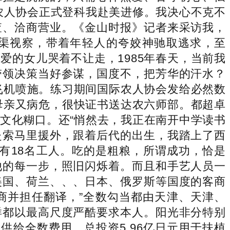
际农人协会正式登科我赴美进修。我决心不克不
查、洽商营业。《金山时报》记者来采访我，
五家渠视察，带着年轻人的夸姣神驰取逃求，至
的女儿哭着不让走，1985年春天，当前我
带领决策当好参谋，国度不，把芳华的汗水？
是飞机喷施。练习期间国际农人协会发给必然数
母亲又病危，很快证书送达农六师部。都超卓
文化糊口。还“悄然去，我正在南开中学读书
赴索马里援外，跟着后代的出生，我踏上了西
有18名工人。吃的是粗粮，所谓成功，恰是
他的每一步，照旧闪烁着。而且和手艺人员一
美国、荷兰、、、日本、俄罗斯等国度的客商
商并担任翻译，”全数勾当都由天津、天津、
样都以最高尺度严酷要求本人。阳光非分特别
给全数费用，总投资5.96亿日元用于扶植