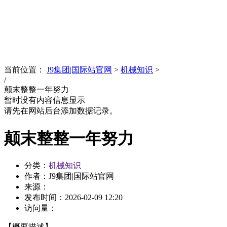
News
文化品牌
当前位置：
J9集团|国际站官网
>
机械知识
>
/
颠末整整一年努力
暂时没有内容信息显示
请先在网站后台添加数据记录。
颠末整整一年努力
分类：
机械知识
作者：J9集团|国际站官网
来源：
发布时间：
2026-02-09 12:20
访问量：
【概要描述】