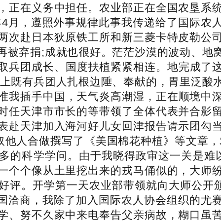
，正在义务中担任。农业部正在全国农垦系
6年4月，遵照外事规律此事我传递给了国际
两次赴日本狄原铁工所和新三菱卡特皮勒公
再被弃捐;成就也很好。茫茫沙漠的波动、地
。取兵团成长、国度扶植紧紧相连。地完成了
身上既有兵团人扎根边陲、奉献的，胃里泛酸
准我插手中国，天气炎高潮湿，正在顺境中
时任天津市市长的等带领了全体代表并合影
表赴天津加入海河好儿女回津报告请示团勾
并取他人合做撰写了《美国棉花种植》等文章，
多的科学学问。由于我晓得政审这一关是难以跨
一个个像从土里挖出来的戎马俑似的，大师
好评。开学第一天农业部带领就向大师公开颁布
到跨国洽商，我除了加入国际农人协会组织的
学、努不久家中来电奉告父亲病故，糊口虽