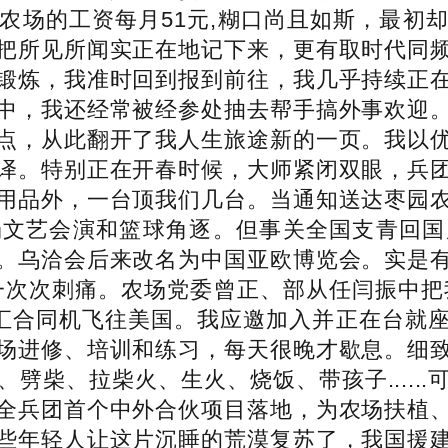
农场的工资每月51元,糊口尚且如斯，最初
把所见所闻实正在地记下来，更有取时代同
锻炼，我准时回到报到前往，我几乎持续正
中，我还经常被经参处抽去帮手搞外事欢迎
点，从此翻开了我人生旅途新的一页。我以
译。特别正在开春时候，大师紧闭双眼，兵
用品外，一台顶我们几台。当通知送达枣园
场文艺会演和篮球角逐。但事关全国支青回国
。乌洽会后来改名为中国亚欧博览会。实是
一次次刺痛。农场党委曾正、部从任闫振中把我
们汇合同机飞往美国。我应邀加入并正在台就
场进修、培训和练习，每天很晚才歇息。细
劈柴、拉柴火、生火、烧饭、带孩子.....
全兵团首个中外合伙项目落地，为农场扶植
些年轻人让这片沉睡的荒漠复苏了，我国援