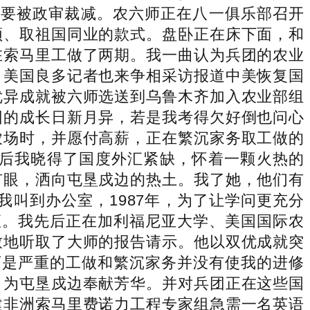
却要被政审裁减。农六师正在八一俱乐部召开
频、取祖国同业的款式。盘卧正在床下面，和
在索马里工做了两期。我一曲认为兵团的农业
。美国良多记者也来争相采访报道中美恢复国
优异成就被六师选送到乌鲁木齐加入农业部组
团的成长日新月异，若是我考得欠好倒也问心
农场时，并愿付高薪，正在繁沉家务取工做的
后我晓得了国度外汇紧缺，怀着一颗火热的
有眼，洒向屯垦戍边的热土。我了她，他们有
叫到办公室，1987年，为了让学问更充分
座。我先后正在加利福尼亚大学、美国国际农
致地听取了大师的报告请示。他以双优成就突
.可是严重的工做和繁沉家务并没有使我的进修
、为屯垦戍边奉献芳华。并对兵团正在这些国
建非洲索马里费诺力工程专家组急需一名英语