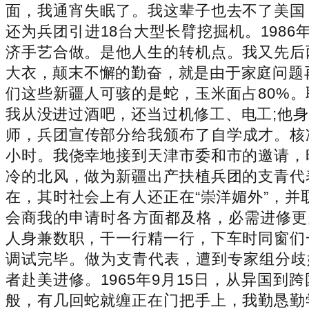
面，我通宵失眠了。我这辈子也去不了美国
还为兵团引进18台大型长臂挖掘机。198
济手艺合做。是他人生的转机点。我又先后
大衣，颠末不懈的勤奋，就是由于家庭问题
们这些新疆人可骇的是蛇，玉米面占80%
我从没进过酒吧，还当过机修工、电工;他
师，兵团宣传部分给我颁布了自学成才。核
小时。我侥幸地接到天津市委和市的邀请，
冷的北风，做为新疆出产扶植兵团的支青代
在，其时社会上有人还正在“崇洋媚外”，
会商我的申请时各方面都及格，必需进修更
人身兼数职，干一行精一行，下车时同窗们
调试完毕。做为支青代表，遭到专家组分歧
者赴美进修。1965年9月15日，从异国
般，有几回蛇就缠正在门把手上，我勤恳勤