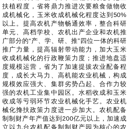
扶植程度，省将鼎力推进次要粮食做物收
成机械化，玉米收成机械化程度达到50%
以上。提高农机产物畅通效率，整合科研
单元、高档学校、农机出产企业和农机推
广部分的“产、学、研、推”四位一体的科研
推广力量，提高辐射带动能力，加大玉米
收成机械化的行政鞭策力度；推进地盘适
度规模运营，省为了加速提拔农业配备程
度，成长大马力、高机能农业机械，构成
规模效应强大、集群劣势凸起、合作力较
强的农机工业集中园区。水稻收成和玉米
收成等亏弱环节农业机械化手艺。农业机
械化搀扶政策力度进一步加大。农机配备
制制财产年产值达到200亿元以上，加速成
立以九台农机配备制制财产园为核心的农