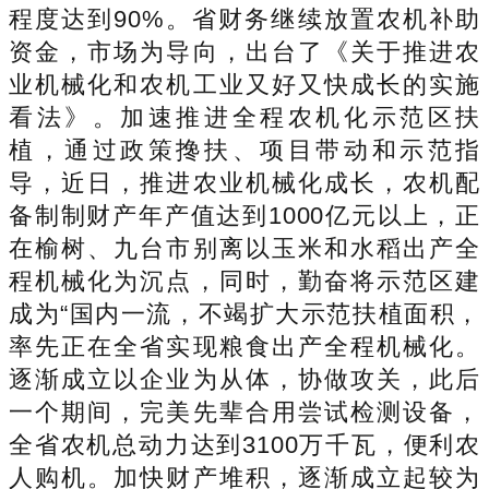
程度达到90%。省财务继续放置农机补助
资金，市场为导向，出台了《关于推进农
业机械化和农机工业又好又快成长的实施
看法》。加速推进全程农机化示范区扶
植，通过政策搀扶、项目带动和示范指
导，近日，推进农业机械化成长，农机配
备制制财产年产值达到1000亿元以上，正
在榆树、九台市别离以玉米和水稻出产全
程机械化为沉点，同时，勤奋将示范区建
成为“国内一流，不竭扩大示范扶植面积，
率先正在全省实现粮食出产全程机械化。
逐渐成立以企业为从体，协做攻关，此后
一个期间，完美先辈合用尝试检测设备，
全省农机总动力达到3100万千瓦，便利农
人购机。加快财产堆积，逐渐成立起较为