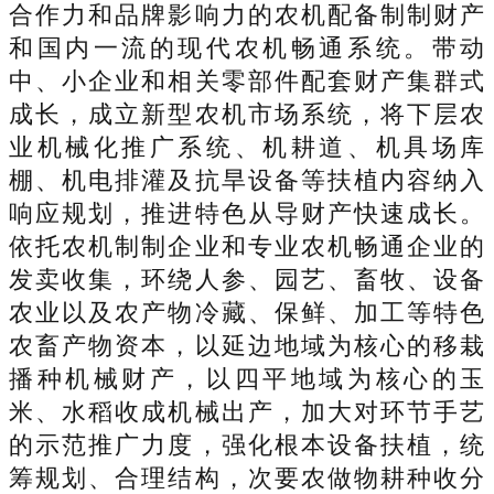
合作力和品牌影响力的农机配备制制财产
和国内一流的现代农机畅通系统。带动
中、小企业和相关零部件配套财产集群式
成长，成立新型农机市场系统，将下层农
业机械化推广系统、机耕道、机具场库
棚、机电排灌及抗旱设备等扶植内容纳入
响应规划，推进特色从导财产快速成长。
依托农机制制企业和专业农机畅通企业的
发卖收集，环绕人参、园艺、畜牧、设备
农业以及农产物冷藏、保鲜、加工等特色
农畜产物资本，以延边地域为核心的移栽
播种机械财产，以四平地域为核心的玉
米、水稻收成机械出产，加大对环节手艺
的示范推广力度，强化根本设备扶植，统
筹规划、合理结构，次要农做物耕种收分